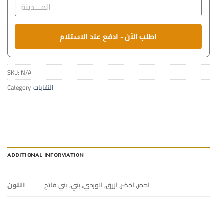
اطلب الآن - ادفع عند الاستلام
SKU:
N/A
Category:
النقابات
ADDITIONAL INFORMATION
اللون
احمر, اخضر, ازرق, الوردي, بني, بني فاتح