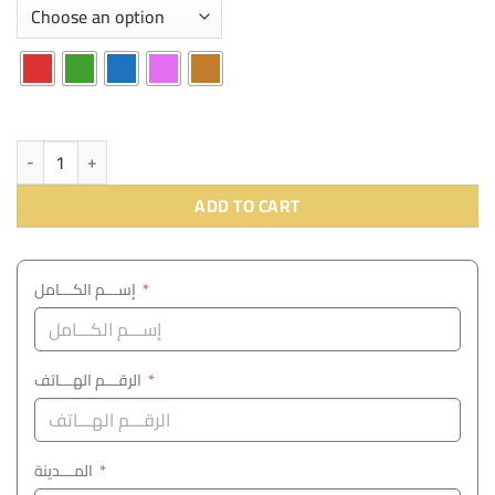
ADD TO CART
إســـم الكـــامل
*
الرقـــم الهـــاتف
*
المـــدينة
*